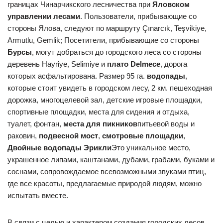
границах Чинарчикского лесничества при
Яловском
управлении лесами
. Пользователи, прибывающие со
стороны Ялова, следуют по маршруту Çınarcık, Teşvikiye,
Armutlu, Gemlik; Посетители, прибывающие со стороны
Бурсы
, могут добраться до городского леса со стороны
деревень Hayriye, Selimiye и
плато Delmece
, дорога
которых асфальтирована. Размер 95 га.
водопады
,
которые стоит увидеть в городском лесу, 2 км. пешеходная
дорожка, многоцелевой зал, детские игровые площадки,
спортивные площадки, места для сидения и отдыха,
туалет, фонтан,
места для пикников
питьевой воды и
раковин,
подвесной мост
,
смотровые площадки
,
Двойные водопады Эрикли
Это уникальное место,
украшенное липами, каштанами, дубами, грабами, буками и
соснами, сопровождаемое всевозможными звуками птиц,
где все красоты, предлагаемые природой людям, можно
испытать вместе.
В связи с целью и характером создания городских лесов