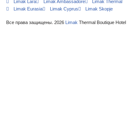
Limak Lara
Limak Ambassadore
Limak Thermal
Limak Eurasia
Limak Cyprus
Limak Skopje
Все права защищены. 2026
Limak
Thermal Boutique Hotel
Sizi Arayalım