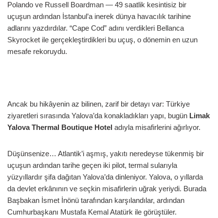
Polando
ve
Russell Boardman
— 49 saatlik kesintisiz bir
uçuşun ardından İstanbul’a inerek dünya havacılık tarihine
adlarını yazdırdılar. “Cape Cod” adını verdikleri Bellanca
Skyrocket ile gerçekleştirdikleri bu uçuş, o dönemin en uzun
mesafe rekoruydu.
Ancak bu hikâyenin az bilinen, zarif bir detayı var: Türkiye
ziyaretleri sırasında Yalova’da konakladıkları yapı, bugün
Limak
Yalova Thermal Boutique Hotel
adıyla misafirlerini ağırlıyor.
Düşünsenize… Atlantik’i aşmış, yakıtı neredeyse tükenmiş bir
uçuşun ardından tarihe geçen iki pilot, termal sularıyla
yüzyıllardır şifa dağıtan Yalova’da dinleniyor. Yalova, o yıllarda
da devlet erkânının ve seçkin misafirlerin uğrak yeriydi. Burada
Başbakan
İsmet İnönü
tarafından karşılandılar, ardından
Cumhurbaşkanı
Mustafa Kemal Atatürk
ile görüştüler.