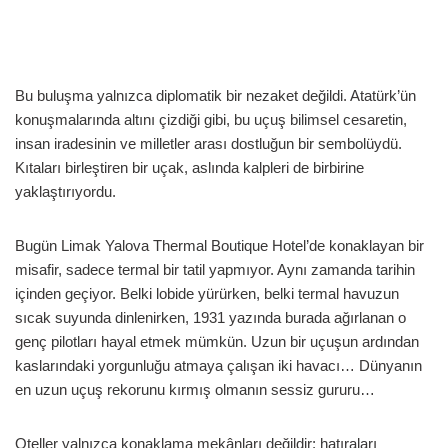
Bu buluşma yalnızca diplomatik bir nezaket değildi. Atatürk’ün
konuşmalarında altını çizdiği gibi, bu uçuş bilimsel cesaretin,
insan iradesinin ve milletler arası dostluğun bir sembolüydü.
Kıtaları birleştiren bir uçak, aslında kalpleri de birbirine
yaklaştırıyordu.
Bugün Limak Yalova Thermal Boutique Hotel’de konaklayan bir
misafir, sadece termal bir tatil yapmıyor. Aynı zamanda tarihin
içinden geçiyor. Belki lobide yürürken, belki termal havuzun
sıcak suyunda dinlenirken, 1931 yazında burada ağırlanan o
genç pilotları hayal etmek mümkün. Uzun bir uçuşun ardından
kaslarındaki yorgunluğu atmaya çalışan iki havacı… Dünyanın
en uzun uçuş rekorunu kırmış olmanın sessiz gururu…
Oteller yalnızca konaklama mekânları değildir; hatıraları