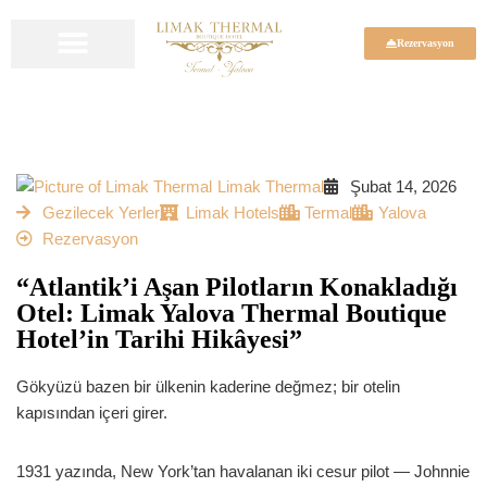
Rezervasyon
İçeriğe
geç
Limak Thermal
Şubat 14, 2026
Gezilecek Yerler
Limak Hotels
Termal
Yalova
Rezervasyon
“Atlantik’i Aşan Pilotların Konakladığı
Otel: Limak Yalova Thermal Boutique
Hotel’in Tarihi Hikâyesi”
Gökyüzü bazen bir ülkenin kaderine değmez; bir otelin
kapısından içeri girer.
1931 yazında, New York’tan havalanan iki cesur pilot —
Johnnie